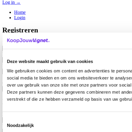
Log in
→
Home
Login
Registreren
E-mail
*
Wachtwoord
*
Deze website maakt gebruik van cookies
Wachtwoord herhalen
*
We gebruiken cookies om content en advertenties te persona
social media te bieden en om ons websiteverkeer te analyse
Onthoud mij
over uw gebruik van onze site met onze partners voor social
Registreren
Deze partners kunnen deze gegevens combineren met andere 
verstrekt of die ze hebben verzameld op basis van uw gebru
Login
E-mail
*
Toestemmingsselectie
Noodzakelijk
Wachtwoord
*