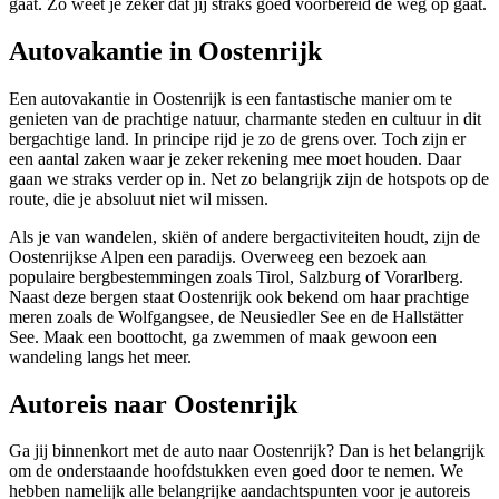
gaat. Zo weet je zeker dat jij straks goed voorbereid de weg op gaat.
Autovakantie in Oostenrijk
Een autovakantie in Oostenrijk is een fantastische manier om te
genieten van de prachtige natuur, charmante steden en cultuur in dit
bergachtige land. In principe rijd je zo de grens over. Toch zijn er
een aantal zaken waar je zeker rekening mee moet houden. Daar
gaan we straks verder op in. Net zo belangrijk zijn de hotspots op de
route, die je absoluut niet wil missen.
Als je van wandelen, skiën of andere bergactiviteiten houdt, zijn de
Oostenrijkse Alpen een paradijs. Overweeg een bezoek aan
populaire bergbestemmingen zoals Tirol, Salzburg of Vorarlberg.
Naast deze bergen staat Oostenrijk ook bekend om haar prachtige
meren zoals de Wolfgangsee, de Neusiedler See en de Hallstätter
See. Maak een boottocht, ga zwemmen of maak gewoon een
wandeling langs het meer.
Autoreis naar Oostenrijk
Ga jij binnenkort met de auto naar Oostenrijk? Dan is het belangrijk
om de onderstaande hoofdstukken even goed door te nemen. We
hebben namelijk alle belangrijke aandachtspunten voor je autoreis