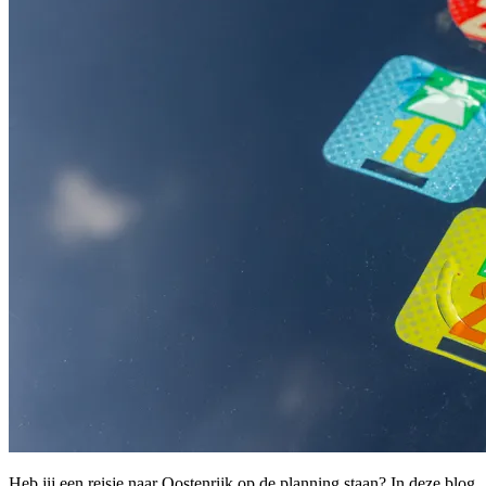
Heb jij een reisje naar Oostenrijk op de planning staan? In deze blog