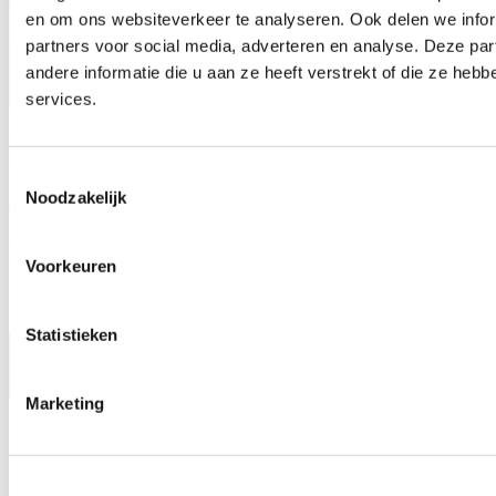
en om ons websiteverkeer te analyseren. Ook delen we infor
partners voor social media, adverteren en analyse. Deze p
andere informatie die u aan ze heeft verstrekt of die ze he
services.
Plan jouw autoreis naar Oostenrijk met onze tips en adviezen.
Essentiële reisinformatie voor een onv...
Toestemmingsselectie
Noodzakelijk
Autoreis naar Oostenrijk - Tips en Advies
Pagina footer navigatie
Voorkeuren
Statistieken
Marketing