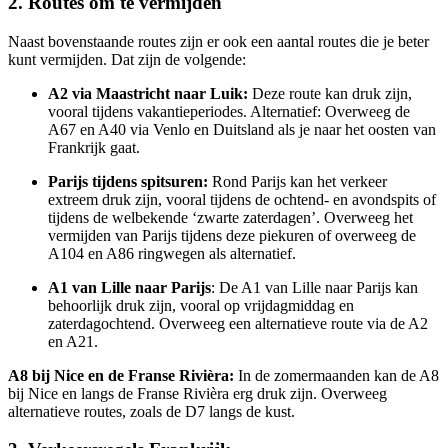
2. Routes om te vermijden
Naast bovenstaande routes zijn er ook een aantal routes die je beter
kunt vermijden. Dat zijn de volgende:
A2 via Maastricht naar Luik:
Deze route kan druk zijn,
vooral tijdens vakantieperiodes. Alternatief: Overweeg de
A67 en A40 via Venlo en Duitsland als je naar het oosten van
Frankrijk gaat.
Parijs tijdens spitsuren:
Rond Parijs kan het verkeer
extreem druk zijn, vooral tijdens de ochtend- en avondspits of
tijdens de welbekende ‘zwarte zaterdagen’. Overweeg het
vermijden van Parijs tijdens deze piekuren of overweeg de
A104 en A86 ringwegen als alternatief.
A1 van Lille naar Parijs
: De A1 van Lille naar Parijs kan
behoorlijk druk zijn, vooral op vrijdagmiddag en
zaterdagochtend. Overweeg een alternatieve route via de A2
en A21.
A8 bij Nice en de Franse Rivièra:
In de zomermaanden kan de A8
bij Nice en langs de Franse Rivièra erg druk zijn. Overweeg
alternatieve routes, zoals de D7 langs de kust.