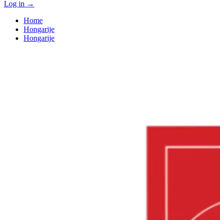
Log in
→
Home
Hongarije
Hongarije