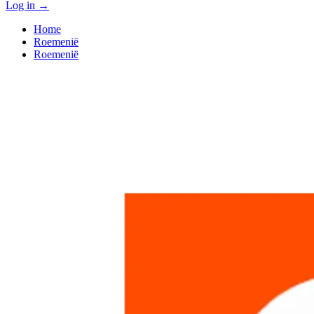
Log in
→
Home
Roemenië
Roemenië