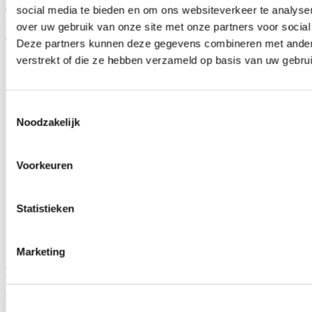
social media te bieden en om ons websiteverkeer te analyse
€26,95
over uw gebruik van onze site met onze partners voor social
Bekijk product
Deze partners kunnen deze gegevens combineren met andere 
verstrekt of die ze hebben verzameld op basis van uw gebru
Toestemmingsselectie
Noodzakelijk
Voorkeuren
Statistieken
Marketing
Roemenië 10 dagen (Voertuig < 3.500kg)
Roemenië