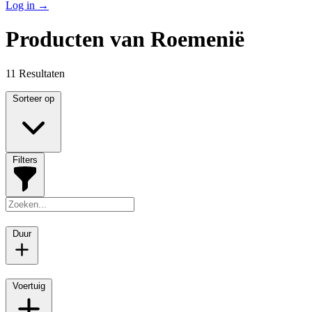
Log in
→
Producten van Roemenië
11 Resultaten
Sorteer op
Filters
Duur
Voertuig