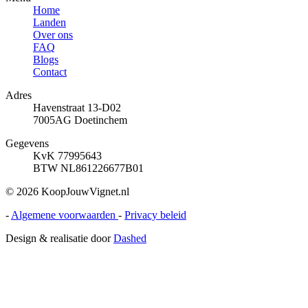
Home
Landen
Over ons
FAQ
Blogs
Contact
Adres
Havenstraat 13-D02
7005AG Doetinchem
Gegevens
KvK 77995643
BTW NL861226677B01
© 2026 KoopJouwVignet.nl
-
Algemene voorwaarden
-
Privacy beleid
Design & realisatie door
Dashed