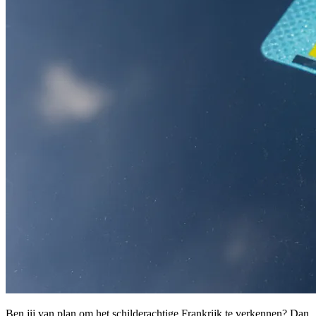
Ben jij van plan om het schilderachtige Frankrijk te verkennen? Dan