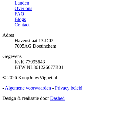
Landen
Over ons
FAQ
Blogs
Contact
Adres
Havenstraat 13-D02
7005AG Doetinchem
Gegevens
KvK 77995643
BTW NL861226677B01
© 2026 KoopJouwVignet.nl
-
Algemene voorwaarden
-
Privacy beleid
Design & realisatie door
Dashed